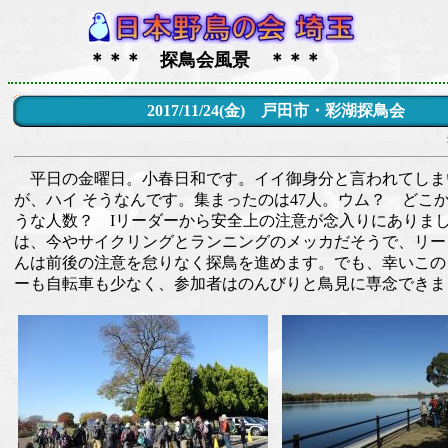
＊＊＊ 探鳥会風景 ＊＊＊
2017/11/24(金) 戸田市・彩湖探鳥会
平日の金曜日。小春日和です。イイ御身分と言われてしま
が、ハイ そうなんです。集まったのは47人。ウム？ どこ
うな人数？ Iリーダーから安全上の注意が念入りにありま
は、今やサイクリングとランニングのメッカだそうで、リー
んは前後の注意を怠りなく探鳥を進めます。でも、幸いこの
ーも自転車も少なく、参加者はのんびりと鳥見に専念できま