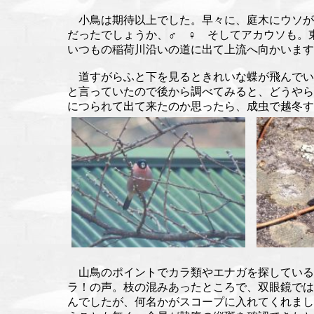
小鳥は期待以上でした。早々に、庭木にウソが
だったでしょうか、♂ ♀ そしてアカウソも。
いつもの稲荷川沿いの道に出て上流へ向かいます
道すがらふと下を見るときれいな蝶が飛んでい
と言っていたので後から調べてみると、どうやら
につられて出て来たのか思ったら、成虫で越冬す
山鳥のポイントでカラ類やエナガを探している
ラ！の声。枝の混みあったところで、双眼鏡では
んでしたが、何名かがスコープに入れてくれまし