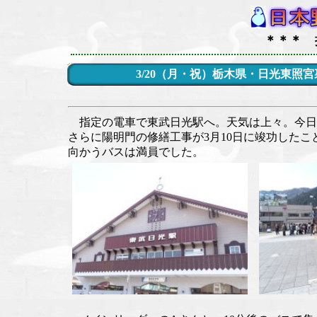
＊＊＊ 
3/20（月・祝）栃木県・日光東照
指定の電車で東武日光駅へ。天気は上々。今日
さらに陽明門の修繕工事が3月10日に竣功したこ
向かうバスは満員でした。