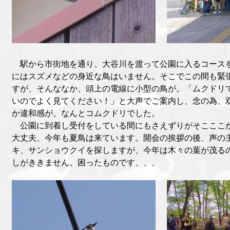
駅から市街地を通り、大谷川を渡って公園に入るコース
にはスズメなどの身近な鳥はいません。そこでこの間も緊
すが、そんななか、頭上の電線に小型の鳥が。「ムクドリ
いのでよく見てください！」と大声でご案内し、念の為、
か違和感が。なんとコムクドリでした。
公園に到着し受付をしている間にもさえずりがそこここ
大丈夫、今年も夏鳥は来ています。開会の挨拶の後、声の
キ、サンショウクイを探しますが、今年は木々の葉が茂る
しがききません。困ったものです、、、