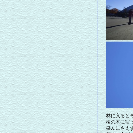
林に入ると
桜の木に宿
盛んにさえ