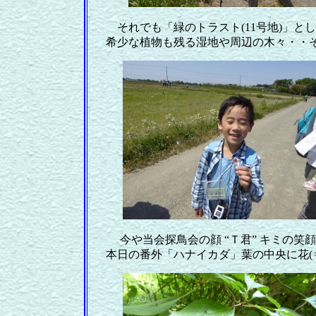
それでも「緑のトラスト(11号地)」と
希少な植物も残る湿地や周辺の木々・・
今や当会探鳥会の顔 “Ｔ君” キミの笑
本日の番外「ハナイカダ」葉の中央に花(