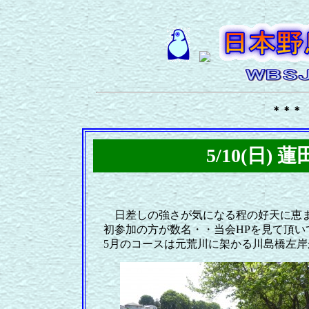
＊＊＊
5/10(日)
日差しの強さが気になる程の好天に恵
初参加の方が数名・・当会HPを見て頂い
5月のコースは元荒川に架かる川島橋左